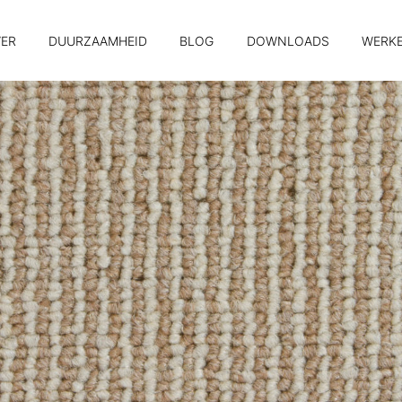
ER
DUURZAAMHEID
BLOG
DOWNLOADS
WERKE